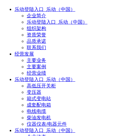
乐动登陆入口_乐动（中国）
企业简介
乐动登陆入口_乐动（中国）
组织架构
资质荣誉
品质承诺
联系我们
经营发展
主要业务
主要案例
经营业绩
乐动登陆入口_乐动（中国）
高低压开关柜
变压器
箱式变电站
成套配电箱
电线电缆
柴油发电机
仪器仪表/电器元件
乐动登陆入口_乐动（中国）