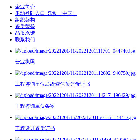
企业简介
乐动登陆入口_乐动（中国）
组织架构
资质荣誉
品质承诺
联系我们
营业执照
工程咨询单位乙级资信预评价证书
工程咨询单位备案
工程设计资质证书