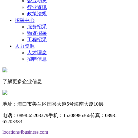
企业动态
行业资讯
政策法规
招采中心
服务招采
物资招采
工程招采
人力资源
人才理念
招聘信息
了解更多企业信息
地址：海口市美兰区国兴大道5号海南大厦10层
电话：0898-65203379
手机：15208986366
传真：0898-
65203383
locations4business.com