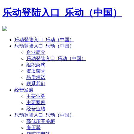
乐动登陆入口_乐动（中国）
乐动登陆入口_乐动（中国）
乐动登陆入口_乐动（中国）
企业简介
乐动登陆入口_乐动（中国）
组织架构
资质荣誉
品质承诺
联系我们
经营发展
主要业务
主要案例
经营业绩
乐动登陆入口_乐动（中国）
高低压开关柜
变压器
箱式变电站