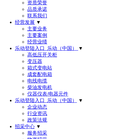
资质荣誉
品质承诺
联系我们
经营发展
▼
主要业务
主要案例
经营业绩
乐动登陆入口_乐动（中国）
▼
高低压开关柜
变压器
箱式变电站
成套配电箱
电线电缆
柴油发电机
仪器仪表/电器元件
乐动登陆入口_乐动（中国）
▼
企业动态
行业资讯
政策法规
招采中心
▼
服务招采