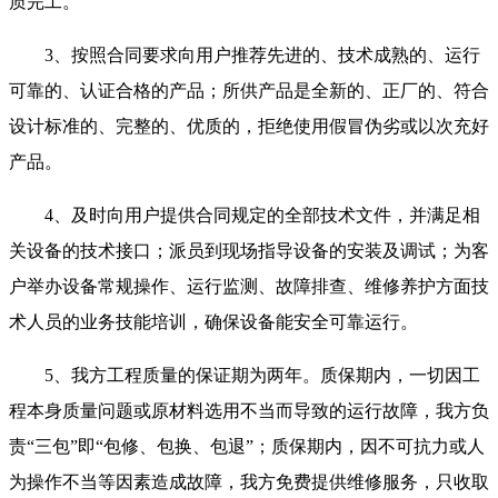
质完工。
3、按照合同要求向用户推荐先进的、技术成熟的、运行
可靠的、认证合格的产品；所供产品是全新的、正厂的、符合
设计标准的、完整的、优质的，拒绝使用假冒伪劣或以次充好
产品。
4、及时向用户提供合同规定的全部技术文件，并满足相
关设备的技术接口；派员到现场指导设备的安装及调试；为客
户举办设备常规操作、运行监测、故障排查、维修养护方面技
术人员的业务技能培训，确保设备能安全可靠运行。
5、我方工程质量的保证期为两年。质保期内，一切因工
程本身质量问题或原材料选用不当而导致的运行故障，我方负
责“三包”即“包修、包换、包退”；质保期内，因不可抗力或人
为操作不当等因素造成故障，我方免费提供维修服务，只收取