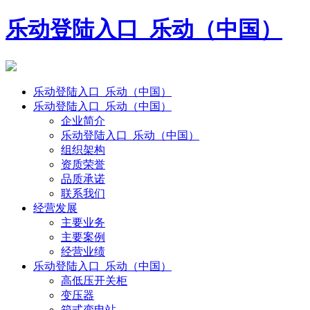
乐动登陆入口_乐动（中国）
乐动登陆入口_乐动（中国）
乐动登陆入口_乐动（中国）
企业简介
乐动登陆入口_乐动（中国）
组织架构
资质荣誉
品质承诺
联系我们
经营发展
主要业务
主要案例
经营业绩
乐动登陆入口_乐动（中国）
高低压开关柜
变压器
箱式变电站