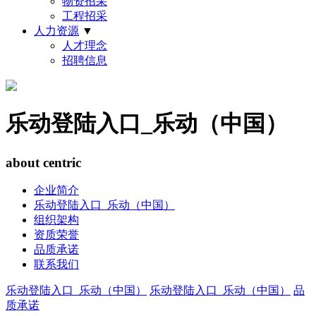
物资招采
工程招采
人力资源
▼
人才理念
招聘信息
乐动登陆入口_乐动（中国）
about centric
企业简介
乐动登陆入口_乐动（中国）
组织架构
资质荣誉
品质承诺
联系我们
乐动登陆入口_乐动（中国）
乐动登陆入口_乐动（中国）
品
质承诺