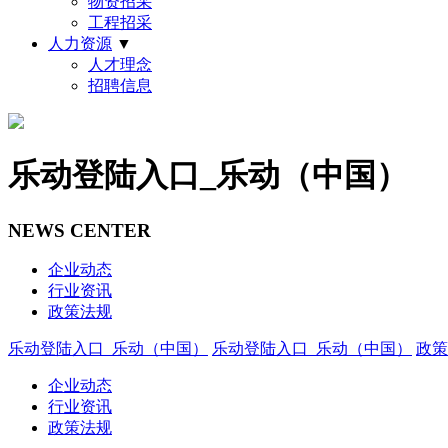
物资招采
工程招采
人力资源
▼
人才理念
招聘信息
乐动登陆入口_乐动（中国）
NEWS CENTER
企业动态
行业资讯
政策法规
乐动登陆入口_乐动（中国）
乐动登陆入口_乐动（中国）
政策
企业动态
行业资讯
政策法规