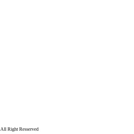
ight Resserved