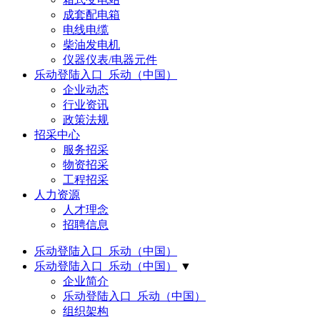
成套配电箱
电线电缆
柴油发电机
仪器仪表/电器元件
乐动登陆入口_乐动（中国）
企业动态
行业资讯
政策法规
招采中心
服务招采
物资招采
工程招采
人力资源
人才理念
招聘信息
乐动登陆入口_乐动（中国）
乐动登陆入口_乐动（中国）
▼
企业简介
乐动登陆入口_乐动（中国）
组织架构