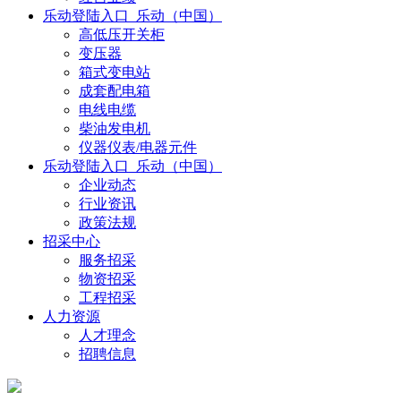
乐动登陆入口_乐动（中国）
高低压开关柜
变压器
箱式变电站
成套配电箱
电线电缆
柴油发电机
仪器仪表/电器元件
乐动登陆入口_乐动（中国）
企业动态
行业资讯
政策法规
招采中心
服务招采
物资招采
工程招采
人力资源
人才理念
招聘信息