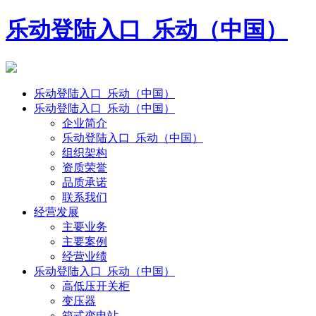
乐动登陆入口_乐动（中国）
乐动登陆入口_乐动（中国）
乐动登陆入口_乐动（中国）
企业简介
乐动登陆入口_乐动（中国）
组织架构
资质荣誉
品质承诺
联系我们
经营发展
主要业务
主要案例
经营业绩
乐动登陆入口_乐动（中国）
高低压开关柜
变压器
箱式变电站