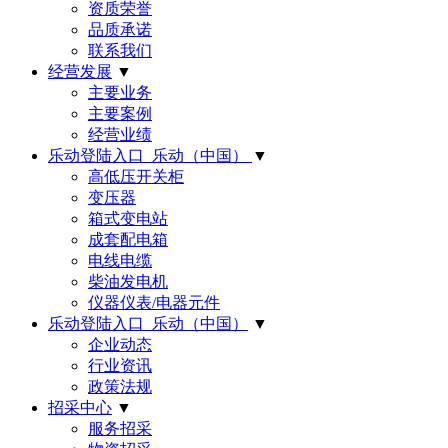
资质荣誉
品质承诺
联系我们
经营发展
▼
主要业务
主要案例
经营业绩
乐动登陆入口_乐动（中国）
▼
高低压开关柜
变压器
箱式变电站
成套配电箱
电线电缆
柴油发电机
仪器仪表/电器元件
乐动登陆入口_乐动（中国）
▼
企业动态
行业资讯
政策法规
招采中心
▼
服务招采