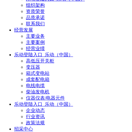
组织架构
资质荣誉
品质承诺
联系我们
经营发展
主要业务
主要案例
经营业绩
乐动登陆入口_乐动（中国）
高低压开关柜
变压器
箱式变电站
成套配电箱
电线电缆
柴油发电机
仪器仪表/电器元件
乐动登陆入口_乐动（中国）
企业动态
行业资讯
政策法规
招采中心