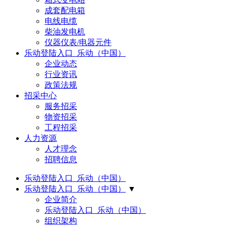
成套配电箱
电线电缆
柴油发电机
仪器仪表/电器元件
乐动登陆入口_乐动（中国）
企业动态
行业资讯
政策法规
招采中心
服务招采
物资招采
工程招采
人力资源
人才理念
招聘信息
乐动登陆入口_乐动（中国）
乐动登陆入口_乐动（中国）
▼
企业简介
乐动登陆入口_乐动（中国）
组织架构