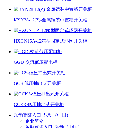
KYN28-12(Z)-金属铠装中置移开关柜
HXGN15A-12箱型固定式环网开关柜
GGD-交流低压配电柜
GCS-低压抽出式开关柜
GCK3-低压抽出式开关柜
乐动登陆入口_乐动（中国）
企业简介
乐动登陆入口_乐动（中国）