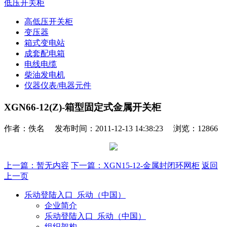
低压开关柜
高低压开关柜
变压器
箱式变电站
成套配电箱
电线电缆
柴油发电机
仪器仪表/电器元件
XGN66-12(Z)-箱型固定式金属开关柜
作者：佚名 发布时间：2011-12-13 14:38:23 浏览：12866
上一篇：
暂无内容
下一篇：
XGN15-12-金属封闭环网柜
返回
上一页
乐动登陆入口_乐动（中国）
企业简介
乐动登陆入口_乐动（中国）
组织架构