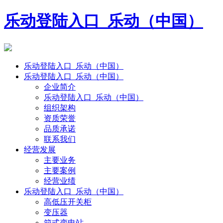
乐动登陆入口_乐动（中国）
乐动登陆入口_乐动（中国）
乐动登陆入口_乐动（中国）
企业简介
乐动登陆入口_乐动（中国）
组织架构
资质荣誉
品质承诺
联系我们
经营发展
主要业务
主要案例
经营业绩
乐动登陆入口_乐动（中国）
高低压开关柜
变压器
箱式变电站