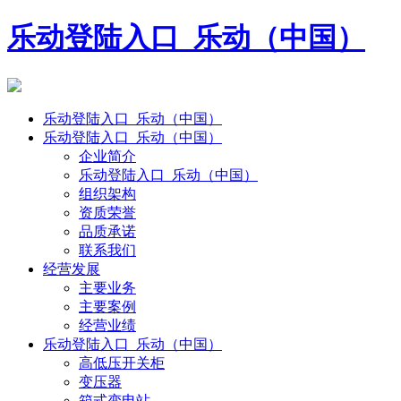
乐动登陆入口_乐动（中国）
乐动登陆入口_乐动（中国）
乐动登陆入口_乐动（中国）
企业简介
乐动登陆入口_乐动（中国）
组织架构
资质荣誉
品质承诺
联系我们
经营发展
主要业务
主要案例
经营业绩
乐动登陆入口_乐动（中国）
高低压开关柜
变压器
箱式变电站