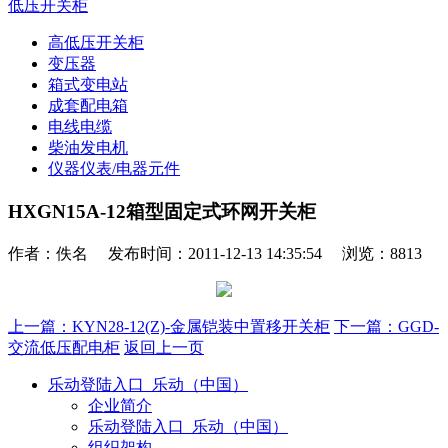
低压开关柜
高低压开关柜
变压器
箱式变电站
成套配电箱
电线电缆
柴油发电机
仪器仪表/电器元件
HXGN15A-12箱型固定式环网开关柜
作者：佚名 发布时间：2011-12-13 14:35:54 浏览：8813
上一篇：
KYN28-12(Z)-金属铠装中置移开关柜
下一篇：
GGD-
交流低压配电柜
返回上一页
乐动登陆入口_乐动（中国）
企业简介
乐动登陆入口_乐动（中国）
组织架构