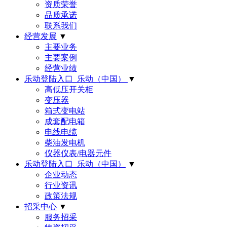
资质荣誉
品质承诺
联系我们
经营发展
▼
主要业务
主要案例
经营业绩
乐动登陆入口_乐动（中国）
▼
高低压开关柜
变压器
箱式变电站
成套配电箱
电线电缆
柴油发电机
仪器仪表/电器元件
乐动登陆入口_乐动（中国）
▼
企业动态
行业资讯
政策法规
招采中心
▼
服务招采