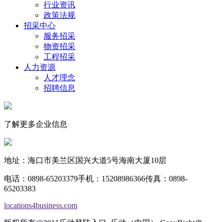
行业资讯
政策法规
招采中心
服务招采
物资招采
工程招采
人力资源
人才理念
招聘信息
了解更多企业信息
地址：海口市美兰区国兴大道5号海南大厦10层
电话：0898-65203379
手机：15208986366
传真：0898-
65203383
locations4business.com