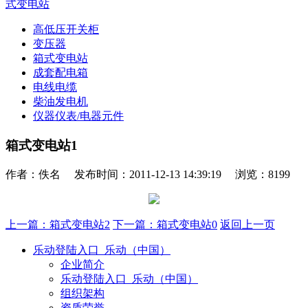
式变电站
高低压开关柜
变压器
箱式变电站
成套配电箱
电线电缆
柴油发电机
仪器仪表/电器元件
箱式变电站1
作者：佚名 发布时间：2011-12-13 14:39:19 浏览：8199
上一篇：
箱式变电站2
下一篇：
箱式变电站0
返回上一页
乐动登陆入口_乐动（中国）
企业简介
乐动登陆入口_乐动（中国）
组织架构
资质荣誉