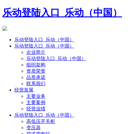
乐动登陆入口_乐动（中国）
乐动登陆入口_乐动（中国）
乐动登陆入口_乐动（中国）
企业简介
乐动登陆入口_乐动（中国）
组织架构
资质荣誉
品质承诺
联系我们
经营发展
主要业务
主要案例
经营业绩
乐动登陆入口_乐动（中国）
高低压开关柜
变压器
箱式变电站