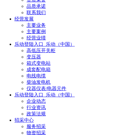
品质承诺
联系我们
经营发展
主要业务
主要案例
经营业绩
乐动登陆入口_乐动（中国）
高低压开关柜
变压器
箱式变电站
成套配电箱
电线电缆
柴油发电机
仪器仪表/电器元件
乐动登陆入口_乐动（中国）
企业动态
行业资讯
政策法规
招采中心
服务招采
物资招采