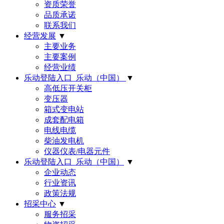
资质荣誉
品质承诺
联系我们
经营发展
▼
主要业务
主要案例
经营业绩
乐动登陆入口_乐动（中国）
▼
高低压开关柜
变压器
箱式变电站
成套配电箱
电线电缆
柴油发电机
仪器仪表/电器元件
乐动登陆入口_乐动（中国）
▼
企业动态
行业资讯
政策法规
招采中心
▼
服务招采