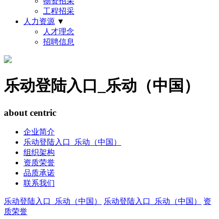
物资招采
工程招采
人力资源
▼
人才理念
招聘信息
乐动登陆入口_乐动（中国）
about centric
企业简介
乐动登陆入口_乐动（中国）
组织架构
资质荣誉
品质承诺
联系我们
乐动登陆入口_乐动（中国）
乐动登陆入口_乐动（中国）
资
质荣誉