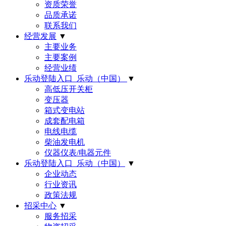
资质荣誉
品质承诺
联系我们
经营发展
▼
主要业务
主要案例
经营业绩
乐动登陆入口_乐动（中国）
▼
高低压开关柜
变压器
箱式变电站
成套配电箱
电线电缆
柴油发电机
仪器仪表/电器元件
乐动登陆入口_乐动（中国）
▼
企业动态
行业资讯
政策法规
招采中心
▼
服务招采