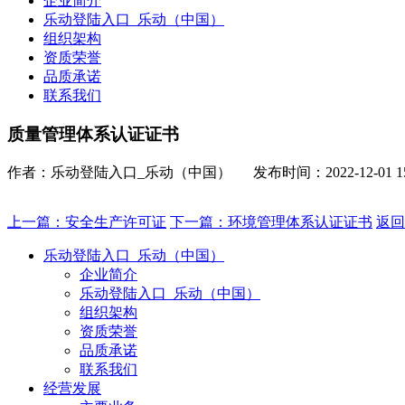
企业简介
乐动登陆入口_乐动（中国）
组织架构
资质荣誉
品质承诺
联系我们
质量管理体系认证证书
作者：乐动登陆入口_乐动（中国） 发布时间：2022-12-01 15:
上一篇：
安全生产许可证
下一篇：
环境管理体系认证证书
返回
乐动登陆入口_乐动（中国）
企业简介
乐动登陆入口_乐动（中国）
组织架构
资质荣誉
品质承诺
联系我们
经营发展