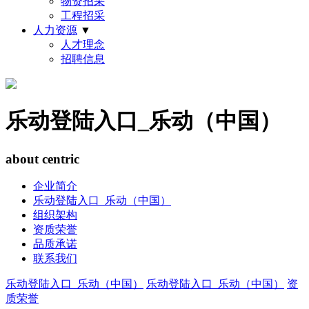
物资招采
工程招采
人力资源
▼
人才理念
招聘信息
乐动登陆入口_乐动（中国）
about centric
企业简介
乐动登陆入口_乐动（中国）
组织架构
资质荣誉
品质承诺
联系我们
乐动登陆入口_乐动（中国）
乐动登陆入口_乐动（中国）
资
质荣誉