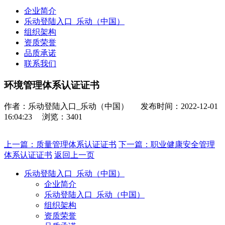
企业简介
乐动登陆入口_乐动（中国）
组织架构
资质荣誉
品质承诺
联系我们
环境管理体系认证证书
作者：乐动登陆入口_乐动（中国） 发布时间：2022-12-01
16:04:23 浏览：3401
上一篇：
质量管理体系认证证书
下一篇：
职业健康安全管理
体系认证证书
返回上一页
乐动登陆入口_乐动（中国）
企业简介
乐动登陆入口_乐动（中国）
组织架构
资质荣誉