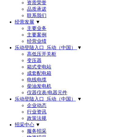
资质荣誉
品质承诺
联系我们
经营发展
▼
主要业务
主要案例
经营业绩
乐动登陆入口_乐动（中国）
▼
高低压开关柜
变压器
箱式变电站
成套配电箱
电线电缆
柴油发电机
仪器仪表/电器元件
乐动登陆入口_乐动（中国）
▼
企业动态
行业资讯
政策法规
招采中心
▼
服务招采