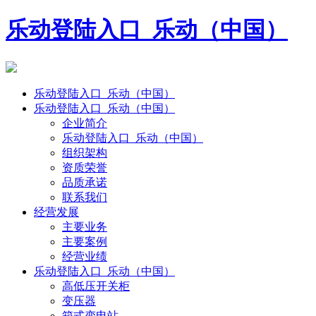
乐动登陆入口_乐动（中国）
乐动登陆入口_乐动（中国）
乐动登陆入口_乐动（中国）
企业简介
乐动登陆入口_乐动（中国）
组织架构
资质荣誉
品质承诺
联系我们
经营发展
主要业务
主要案例
经营业绩
乐动登陆入口_乐动（中国）
高低压开关柜
变压器
箱式变电站