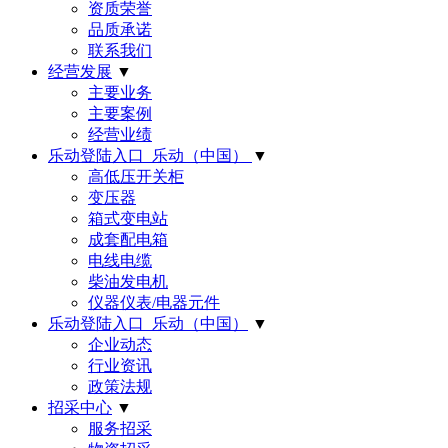
资质荣誉
品质承诺
联系我们
经营发展
▼
主要业务
主要案例
经营业绩
乐动登陆入口_乐动（中国）
▼
高低压开关柜
变压器
箱式变电站
成套配电箱
电线电缆
柴油发电机
仪器仪表/电器元件
乐动登陆入口_乐动（中国）
▼
企业动态
行业资讯
政策法规
招采中心
▼
服务招采