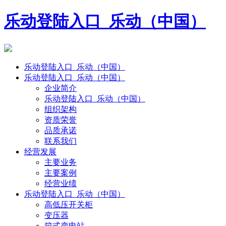
乐动登陆入口_乐动（中国）
乐动登陆入口_乐动（中国）
乐动登陆入口_乐动（中国）
企业简介
乐动登陆入口_乐动（中国）
组织架构
资质荣誉
品质承诺
联系我们
经营发展
主要业务
主要案例
经营业绩
乐动登陆入口_乐动（中国）
高低压开关柜
变压器
箱式变电站