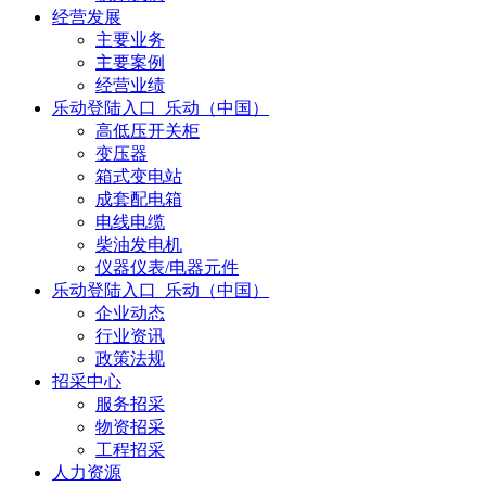
经营发展
主要业务
主要案例
经营业绩
乐动登陆入口_乐动（中国）
高低压开关柜
变压器
箱式变电站
成套配电箱
电线电缆
柴油发电机
仪器仪表/电器元件
乐动登陆入口_乐动（中国）
企业动态
行业资讯
政策法规
招采中心
服务招采
物资招采
工程招采
人力资源