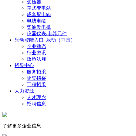
变压器
箱式变电站
成套配电箱
电线电缆
柴油发电机
仪器仪表/电器元件
乐动登陆入口_乐动（中国）
企业动态
行业资讯
政策法规
招采中心
服务招采
物资招采
工程招采
人力资源
人才理念
招聘信息
了解更多企业信息