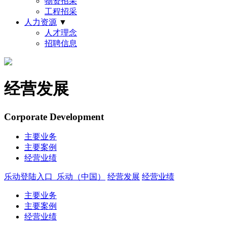
物资招采
工程招采
人力资源
▼
人才理念
招聘信息
经营发展
Corporate Development
主要业务
主要案例
经营业绩
乐动登陆入口_乐动（中国）
经营发展
经营业绩
主要业务
主要案例
经营业绩