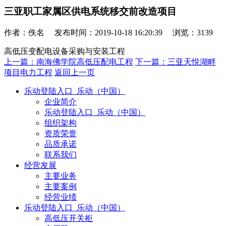
三亚职工家属区供电系统移交前改造项目
作者：佚名 发布时间：2019-10-18 16:20:39 浏览：3139
高低压变配电设备采购与安装工程
上一篇：
南海佛学院高低压配电工程
下一篇：
三亚天悦湖畔
项目电力工程
返回上一页
乐动登陆入口_乐动（中国）
企业简介
乐动登陆入口_乐动（中国）
组织架构
资质荣誉
品质承诺
联系我们
经营发展
主要业务
主要案例
经营业绩
乐动登陆入口_乐动（中国）
高低压开关柜