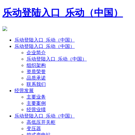
乐动登陆入口_乐动（中国）
乐动登陆入口_乐动（中国）
乐动登陆入口_乐动（中国）
企业简介
乐动登陆入口_乐动（中国）
组织架构
资质荣誉
品质承诺
联系我们
经营发展
主要业务
主要案例
经营业绩
乐动登陆入口_乐动（中国）
高低压开关柜
变压器
箱式变电站