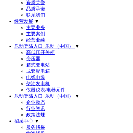
资质荣誉
品质承诺
联系我们
经营发展
▼
主要业务
主要案例
经营业绩
乐动登陆入口_乐动（中国）
▼
高低压开关柜
变压器
箱式变电站
成套配电箱
电线电缆
柴油发电机
仪器仪表/电器元件
乐动登陆入口_乐动（中国）
▼
企业动态
行业资讯
政策法规
招采中心
▼
服务招采