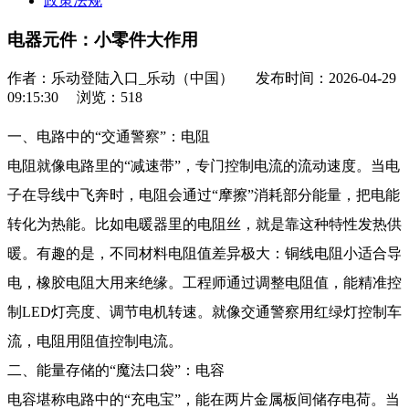
政策法规
电器元件：小零件大作用
作者：乐动登陆入口_乐动（中国） 发布时间：2026-04-29
09:15:30 浏览：518
一、电路中的“交通警察”：电阻
电阻就像电路里的“减速带”，专门控制电流的流动速度。当电
子在导线中飞奔时，电阻会通过“摩擦”消耗部分能量，把电能
转化为热能。比如电暖器里的电阻丝，就是靠这种特性发热供
暖。有趣的是，不同材料电阻值差异极大：铜线电阻小适合导
电，橡胶电阻大用来绝缘。工程师通过调整电阻值，能精准控
制LED灯亮度、调节电机转速。就像交通警察用红绿灯控制车
流，电阻用阻值控制电流。
二、能量存储的“魔法口袋”：电容
电容堪称电路中的“充电宝”，能在两片金属板间储存电荷。当