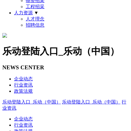
物资招采
工程招采
人力资源
▼
人才理念
招聘信息
乐动登陆入口_乐动（中国）
NEWS CENTER
企业动态
行业资讯
政策法规
乐动登陆入口_乐动（中国）
乐动登陆入口_乐动（中国）
行
业资讯
企业动态
行业资讯