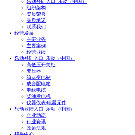
乐动登陆入口_乐动（中国）
组织架构
资质荣誉
品质承诺
联系我们
经营发展
主要业务
主要案例
经营业绩
乐动登陆入口_乐动（中国）
高低压开关柜
变压器
箱式变电站
成套配电箱
电线电缆
柴油发电机
仪器仪表/电器元件
乐动登陆入口_乐动（中国）
企业动态
行业资讯
政策法规
招采中心