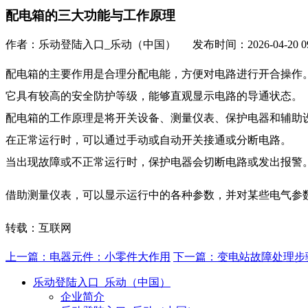
配电箱的三大功能与工作原理
作者：乐动登陆入口_乐动（中国） 发布时间：2026-04-20 09:
配电箱的主要作用是合理分配电能，方便对电路进行开合操作
它具有较高的安全防护等级，能够直观显示电路的导通状态。
配电箱的工作原理是将开关设备、测量仪表、保护电器和辅助
在正常运行时，可以通过手动或自动开关接通或分断电路。
当出现故障或不正常运行时，保护电器会切断电路或发出报警
借助测量仪表，可以显示运行中的各种参数，并对某些电气参
转载：互联网
上一篇：
电器元件：小零件大作用
下一篇：
变电站故障处理步
乐动登陆入口_乐动（中国）
企业简介