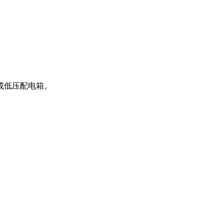
成低压配电箱。