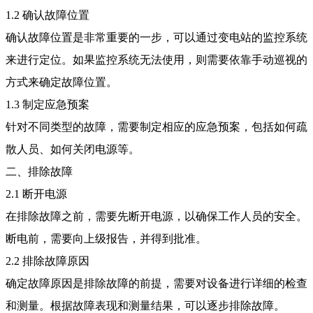
1.2 确认故障位置
确认故障位置是非常重要的一步，可以通过变电站的监控系统
来进行定位。如果监控系统无法使用，则需要依靠手动巡视的
方式来确定故障位置。
1.3 制定应急预案
针对不同类型的故障，需要制定相应的应急预案，包括如何疏
散人员、如何关闭电源等。
二、排除故障
2.1 断开电源
在排除故障之前，需要先断开电源，以确保工作人员的安全。
断电前，需要向上级报告，并得到批准。
2.2 排除故障原因
确定故障原因是排除故障的前提，需要对设备进行详细的检查
和测量。根据故障表现和测量结果，可以逐步排除故障。