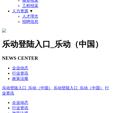
物资招采
工程招采
人力资源
▼
人才理念
招聘信息
乐动登陆入口_乐动（中国）
NEWS CENTER
企业动态
行业资讯
政策法规
乐动登陆入口_乐动（中国）
乐动登陆入口_乐动（中国）
行
业资讯
企业动态
行业资讯