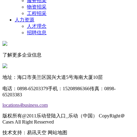
服务招采
物资招采
工程招采
人力资源
人才理念
招聘信息
了解更多企业信息
地址：海口市美兰区国兴大道5号海南大厦10层
电话：0898-65203379
手机：15208986366
传真：0898-
65203383
locations4business.com
版权所有@2011乐动登陆入口_乐动（中国） CopyRight＠
Cases All Right Resserved
技术支持：易讯天空 网站地图