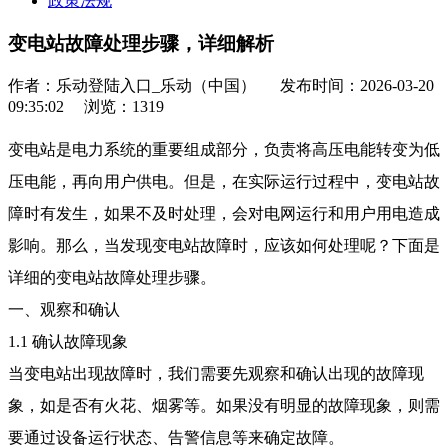
政策法规
变电站故障处理步骤，详细解析
作者：乐动登陆入口_乐动（中国） 发布时间：2026-03-20
09:35:02 浏览：1319
变电站是电力系统的重要组成部分，负责将高压电能转变为低
压电能，再向用户供电。但是，在实际运行过程中，变电站故
障时有发生，如果不及时处理，会对电网运行和用户用电造成
影响。那么，当发现变电站故障时，应该如何处理呢？下面是
详细的变电站故障处理步骤。
一、观察和确认
1.1 确认故障现象
当变电站出现故障时，我们需要先观察和确认出现的故障现
象，如是否有火花、烟雾等。如果没有明显的故障现象，则需
要通过设备运行状态、告警信息等来确定故障。