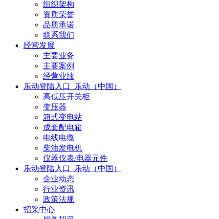
组织架构
资质荣誉
品质承诺
联系我们
经营发展
主要业务
主要案例
经营业绩
乐动登陆入口_乐动（中国）
高低压开关柜
变压器
箱式变电站
成套配电箱
电线电缆
柴油发电机
仪器仪表/电器元件
乐动登陆入口_乐动（中国）
企业动态
行业资讯
政策法规
招采中心