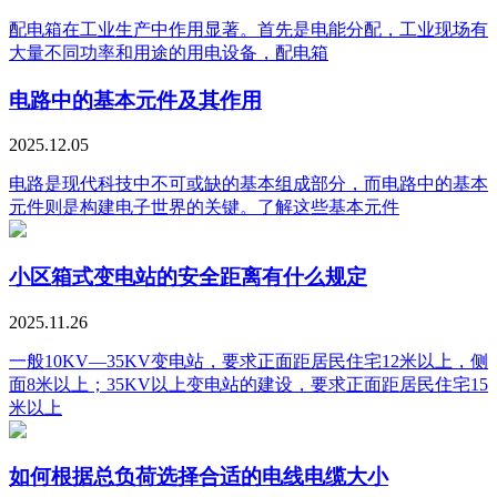
配电箱在工业生产中作用显著。首先是电能分配，工业现场有
大量不同功率和用途的用电设备，配电箱
电路中的基本元件及其作用
2025.12.05
电路是现代科技中不可或缺的基本组成部分，而电路中的基本
元件则是构建电子世界的关键。了解这些基本元件
小区箱式变电站的安全距离有什么规定
2025.11.26
一般10KV—35KV变电站，要求正面距居民住宅12米以上，侧
面8米以上；35KV以上变电站的建设，要求正面距居民住宅15
米以上
如何根据总负荷选择合适的电线电缆大小