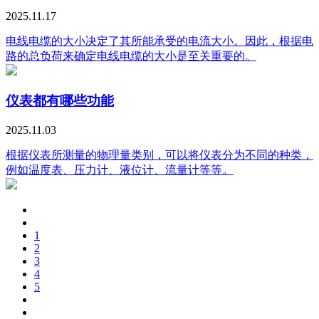
2025.11.17
电线电缆的大小决定了其所能承受的电流大小。因此，根据电
路的总负荷来确定电线电缆的大小是至关重要的。
仪表都有哪些功能
2025.11.03
根据仪表所测量的物理量类别，可以将仪表分为不同的种类，
例如温度表、压力计、液位计、流量计等等。
1
2
3
4
5