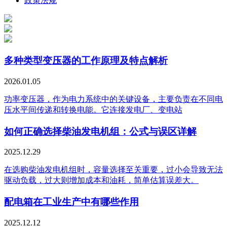
政策法规
多种类型变压器的工作原理及特点解析
2026.01.05
功率变压器，作为电力系统中的关键设备，主要负责在不同电
压水平间传递和转换电能。它连接发电厂、变电站
如何正确选择柴油发电机组：公式与误区详解
2025.12.29
在选购柴油发电机组时，容量选择至关重要，过小会导致无法
驱动负载，过大则增加成本和油耗，简单估算误差大。
配电箱在工业生产中有哪些作用
2025.12.12