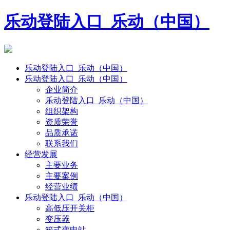
乐动登陆入口_乐动（中国）
乐动登陆入口_乐动（中国）
乐动登陆入口_乐动（中国）
企业简介
乐动登陆入口_乐动（中国）
组织架构
资质荣誉
品质承诺
联系我们
经营发展
主要业务
主要案例
经营业绩
乐动登陆入口_乐动（中国）
高低压开关柜
变压器
箱式变电站