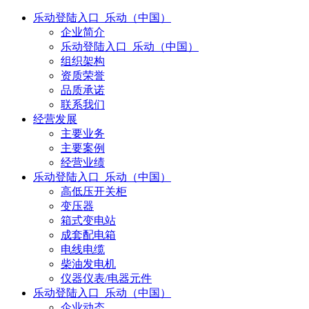
乐动登陆入口_乐动（中国）
企业简介
乐动登陆入口_乐动（中国）
组织架构
资质荣誉
品质承诺
联系我们
经营发展
主要业务
主要案例
经营业绩
乐动登陆入口_乐动（中国）
高低压开关柜
变压器
箱式变电站
成套配电箱
电线电缆
柴油发电机
仪器仪表/电器元件
乐动登陆入口_乐动（中国）
企业动态