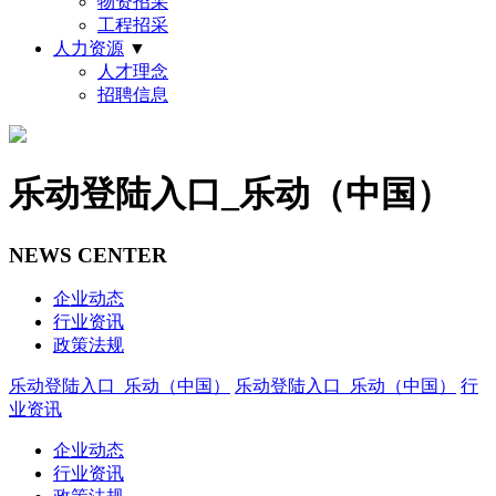
物资招采
工程招采
人力资源
▼
人才理念
招聘信息
乐动登陆入口_乐动（中国）
NEWS CENTER
企业动态
行业资讯
政策法规
乐动登陆入口_乐动（中国）
乐动登陆入口_乐动（中国）
行
业资讯
企业动态
行业资讯