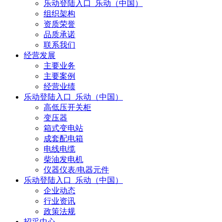
乐动登陆入口_乐动（中国）
组织架构
资质荣誉
品质承诺
联系我们
经营发展
主要业务
主要案例
经营业绩
乐动登陆入口_乐动（中国）
高低压开关柜
变压器
箱式变电站
成套配电箱
电线电缆
柴油发电机
仪器仪表/电器元件
乐动登陆入口_乐动（中国）
企业动态
行业资讯
政策法规
招采中心