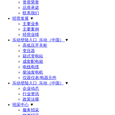
资质荣誉
品质承诺
联系我们
经营发展
▼
主要业务
主要案例
经营业绩
乐动登陆入口_乐动（中国）
▼
高低压开关柜
变压器
箱式变电站
成套配电箱
电线电缆
柴油发电机
仪器仪表/电器元件
乐动登陆入口_乐动（中国）
▼
企业动态
行业资讯
政策法规
招采中心
▼
服务招采