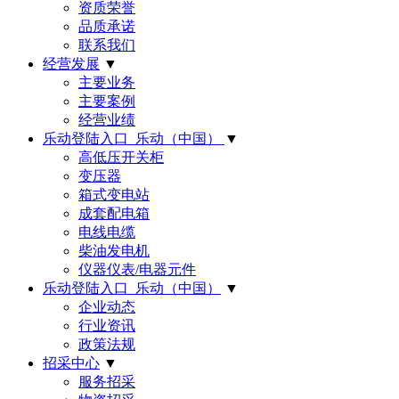
资质荣誉
品质承诺
联系我们
经营发展
▼
主要业务
主要案例
经营业绩
乐动登陆入口_乐动（中国）
▼
高低压开关柜
变压器
箱式变电站
成套配电箱
电线电缆
柴油发电机
仪器仪表/电器元件
乐动登陆入口_乐动（中国）
▼
企业动态
行业资讯
政策法规
招采中心
▼
服务招采