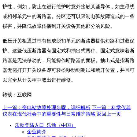
护性，例如，防止在进行维护时意外接触某些导体，如主母线
或相邻单元中的断路器。分区还可以限制电弧故障造成的一些
损害，并降低故障传播到开关设备其他部分的风险。
低压开关柜通过带有集成脱扣单元的断路器提供短路和过载保
护。这些低压断路器有固定式和抽出式两种。固定式意味着断
路器是无法移动的，只能操作断路器的面板。抽出式是指断路
器无需打开开关设备即可轻松移动到测试和断开位置，并且可
以完全从开关柜中取出进行维修。
转载：互联网
上一篇：
变电站故障处理步骤，详细解析
下一篇：
科学仪器
仪表在现代社会中的重要性与日常维护策略
返回上一页
乐动登陆入口_乐动（中国）
企业简介