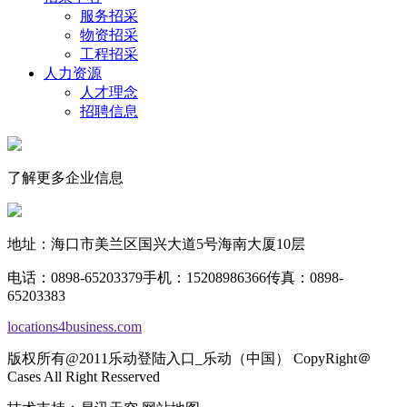
服务招采
物资招采
工程招采
人力资源
人才理念
招聘信息
了解更多企业信息
地址：海口市美兰区国兴大道5号海南大厦10层
电话：0898-65203379
手机：15208986366
传真：0898-
65203383
locations4business.com
版权所有@2011乐动登陆入口_乐动（中国） CopyRight＠
Cases All Right Resserved