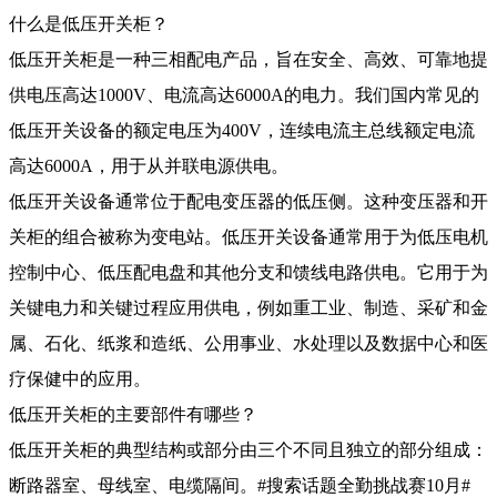
什么是低压开关柜？
低压开关柜是一种三相配电产品，旨在安全、高效、可靠地提
供电压高达1000V、电流高达6000A的电力。我们国内常见的
低压开关设备的额定电压为400V，连续电流主总线额定电流
高达6000A，用于从并联电源供电。
低压开关设备通常位于配电变压器的低压侧。这种变压器和开
关柜的组合被称为变电站。低压开关设备通常用于为低压电机
控制中心、低压配电盘和其他分支和馈线电路供电。它用于为
关键电力和关键过程应用供电，例如重工业、制造、采矿和金
属、石化、纸浆和造纸、公用事业、水处理以及数据中心和医
疗保健中的应用。
低压开关柜的主要部件有哪些？
低压开关柜的典型结构或部分由三个不同且独立的部分组成：
断路器室、母线室、电缆隔间。#搜索话题全勤挑战赛10月#