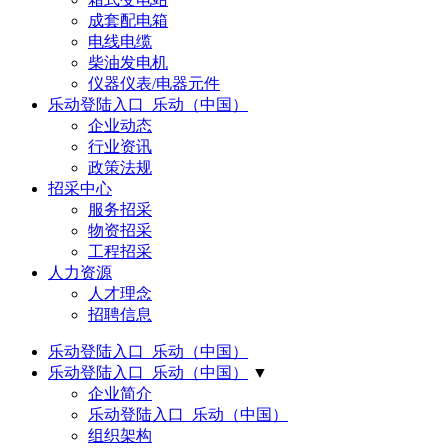
成套配电箱
电线电缆
柴油发电机
仪器仪表/电器元件
乐动登陆入口_乐动（中国）
企业动态
行业资讯
政策法规
招采中心
服务招采
物资招采
工程招采
人力资源
人才理念
招聘信息
乐动登陆入口_乐动（中国）
乐动登陆入口_乐动（中国）
▼
企业简介
乐动登陆入口_乐动（中国）
组织架构