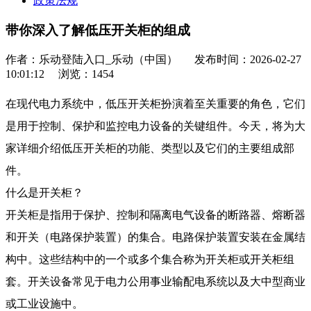
政策法规
带你深入了解低压开关柜的组成
作者：乐动登陆入口_乐动（中国） 发布时间：2026-02-27
10:01:12 浏览：1454
在现代电力系统中，低压开关柜扮演着至关重要的角色，它们
是用于控制、保护和监控电力设备的关键组件。今天，将为大
家详细介绍低压开关柜的功能、类型以及它们的主要组成部
件。
什么是开关柜？
开关柜是指用于保护、控制和隔离电气设备的断路器、熔断器
和开关（电路保护装置）的集合。电路保护装置安装在金属结
构中。这些结构中的一个或多个集合称为开关柜或开关柜组
套。开关设备常见于电力公用事业输配电系统以及大中型商业
或工业设施中。