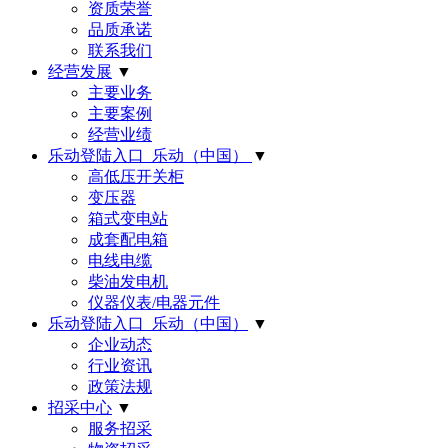
资质荣誉
品质承诺
联系我们
经营发展
▼
主要业务
主要案例
经营业绩
乐动登陆入口_乐动（中国）
▼
高低压开关柜
变压器
箱式变电站
成套配电箱
电线电缆
柴油发电机
仪器仪表/电器元件
乐动登陆入口_乐动（中国）
▼
企业动态
行业资讯
政策法规
招采中心
▼
服务招采