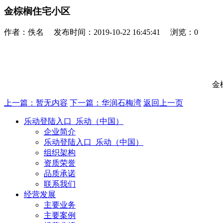
金棕榈住宅小区
作者：佚名 发布时间：2019-10-22 16:45:41 浏览：0
金
上一篇：
暂无内容
下一篇：
华润石梅湾
返回上一页
乐动登陆入口_乐动（中国）
企业简介
乐动登陆入口_乐动（中国）
组织架构
资质荣誉
品质承诺
联系我们
经营发展
主要业务
主要案例