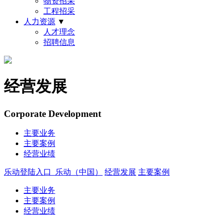
物资招采
工程招采
人力资源
▼
人才理念
招聘信息
经营发展
Corporate Development
主要业务
主要案例
经营业绩
乐动登陆入口_乐动（中国）
经营发展
主要案例
主要业务
主要案例
经营业绩