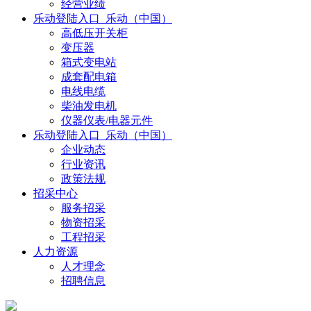
经营业绩
乐动登陆入口_乐动（中国）
高低压开关柜
变压器
箱式变电站
成套配电箱
电线电缆
柴油发电机
仪器仪表/电器元件
乐动登陆入口_乐动（中国）
企业动态
行业资讯
政策法规
招采中心
服务招采
物资招采
工程招采
人力资源
人才理念
招聘信息