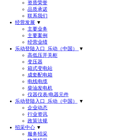
资质荣誉
品质承诺
联系我们
经营发展
▼
主要业务
主要案例
经营业绩
乐动登陆入口_乐动（中国）
▼
高低压开关柜
变压器
箱式变电站
成套配电箱
电线电缆
柴油发电机
仪器仪表/电器元件
乐动登陆入口_乐动（中国）
▼
企业动态
行业资讯
政策法规
招采中心
▼
服务招采