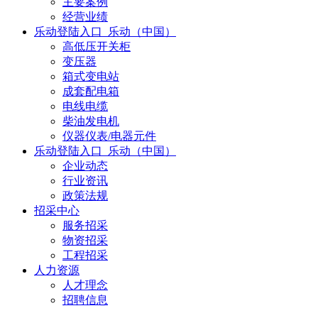
主要案例
经营业绩
乐动登陆入口_乐动（中国）
高低压开关柜
变压器
箱式变电站
成套配电箱
电线电缆
柴油发电机
仪器仪表/电器元件
乐动登陆入口_乐动（中国）
企业动态
行业资讯
政策法规
招采中心
服务招采
物资招采
工程招采
人力资源
人才理念
招聘信息