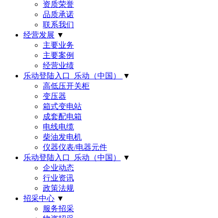
资质荣誉
品质承诺
联系我们
经营发展
▼
主要业务
主要案例
经营业绩
乐动登陆入口_乐动（中国）
▼
高低压开关柜
变压器
箱式变电站
成套配电箱
电线电缆
柴油发电机
仪器仪表/电器元件
乐动登陆入口_乐动（中国）
▼
企业动态
行业资讯
政策法规
招采中心
▼
服务招采