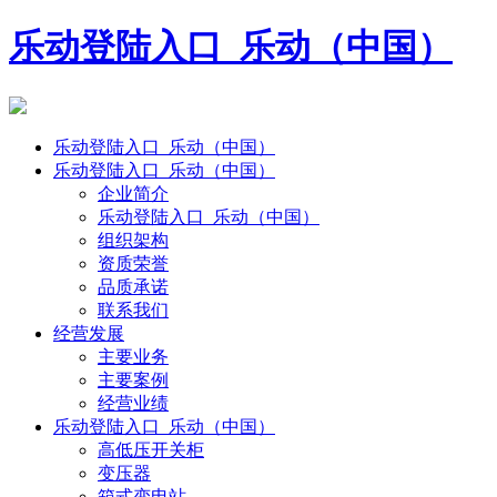
乐动登陆入口_乐动（中国）
乐动登陆入口_乐动（中国）
乐动登陆入口_乐动（中国）
企业简介
乐动登陆入口_乐动（中国）
组织架构
资质荣誉
品质承诺
联系我们
经营发展
主要业务
主要案例
经营业绩
乐动登陆入口_乐动（中国）
高低压开关柜
变压器
箱式变电站