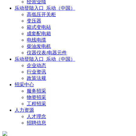
经营业绩
乐动登陆入口_乐动（中国）
高低压开关柜
变压器
箱式变电站
成套配电箱
电线电缆
柴油发电机
仪器仪表/电器元件
乐动登陆入口_乐动（中国）
企业动态
行业资讯
政策法规
招采中心
服务招采
物资招采
工程招采
人力资源
人才理念
招聘信息