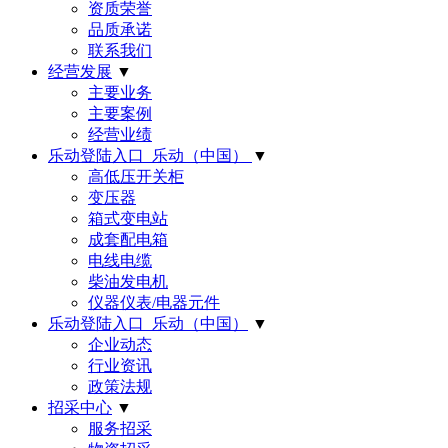
资质荣誉
品质承诺
联系我们
经营发展
▼
主要业务
主要案例
经营业绩
乐动登陆入口_乐动（中国）
▼
高低压开关柜
变压器
箱式变电站
成套配电箱
电线电缆
柴油发电机
仪器仪表/电器元件
乐动登陆入口_乐动（中国）
▼
企业动态
行业资讯
政策法规
招采中心
▼
服务招采