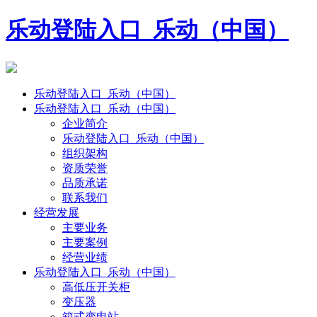
乐动登陆入口_乐动（中国）
乐动登陆入口_乐动（中国）
乐动登陆入口_乐动（中国）
企业简介
乐动登陆入口_乐动（中国）
组织架构
资质荣誉
品质承诺
联系我们
经营发展
主要业务
主要案例
经营业绩
乐动登陆入口_乐动（中国）
高低压开关柜
变压器
箱式变电站