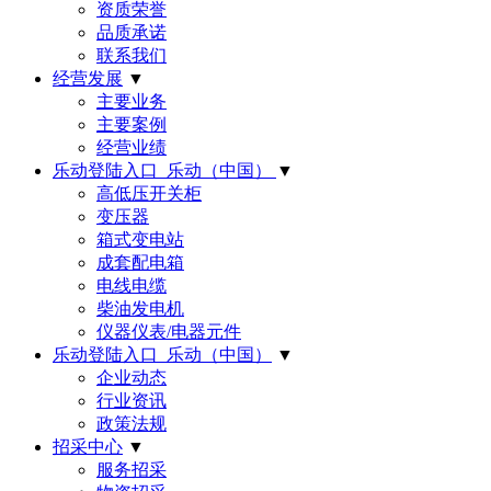
资质荣誉
品质承诺
联系我们
经营发展
▼
主要业务
主要案例
经营业绩
乐动登陆入口_乐动（中国）
▼
高低压开关柜
变压器
箱式变电站
成套配电箱
电线电缆
柴油发电机
仪器仪表/电器元件
乐动登陆入口_乐动（中国）
▼
企业动态
行业资讯
政策法规
招采中心
▼
服务招采