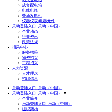
成套配电箱
电线电缆
柴油发电机
仪器仪表/电器元件
乐动登陆入口_乐动（中国）
企业动态
行业资讯
政策法规
招采中心
服务招采
物资招采
工程招采
人力资源
人才理念
招聘信息
乐动登陆入口_乐动（中国）
乐动登陆入口_乐动（中国）
▼
企业简介
乐动登陆入口_乐动（中国）
组织架构