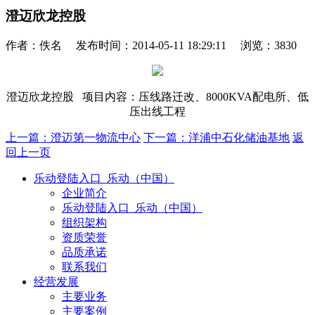
澄迈欣龙控股
作者：佚名 发布时间：2014-05-11 18:29:11 浏览：3830
澄迈欣龙控股 项目内容：
压线路迁改、8000KVA配电所、低
压出线工程
上一篇：
澄迈第一物流中心
下一篇：
洋浦中石化储油基地
返
回上一页
乐动登陆入口_乐动（中国）
企业简介
乐动登陆入口_乐动（中国）
组织架构
资质荣誉
品质承诺
联系我们
经营发展
主要业务
主要案例