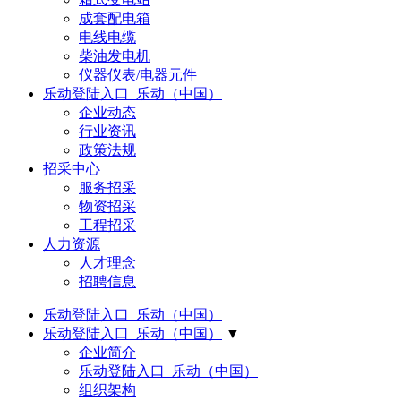
成套配电箱
电线电缆
柴油发电机
仪器仪表/电器元件
乐动登陆入口_乐动（中国）
企业动态
行业资讯
政策法规
招采中心
服务招采
物资招采
工程招采
人力资源
人才理念
招聘信息
乐动登陆入口_乐动（中国）
乐动登陆入口_乐动（中国）
▼
企业简介
乐动登陆入口_乐动（中国）
组织架构