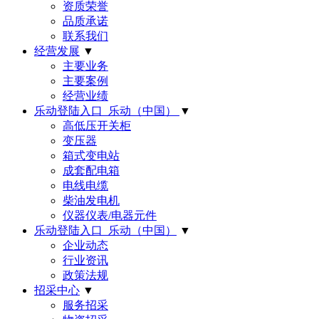
资质荣誉
品质承诺
联系我们
经营发展
▼
主要业务
主要案例
经营业绩
乐动登陆入口_乐动（中国）
▼
高低压开关柜
变压器
箱式变电站
成套配电箱
电线电缆
柴油发电机
仪器仪表/电器元件
乐动登陆入口_乐动（中国）
▼
企业动态
行业资讯
政策法规
招采中心
▼
服务招采