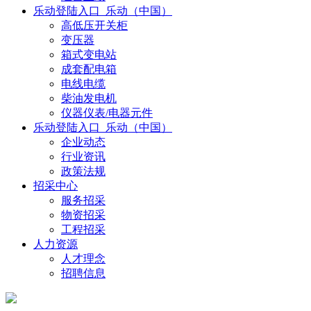
乐动登陆入口_乐动（中国）
高低压开关柜
变压器
箱式变电站
成套配电箱
电线电缆
柴油发电机
仪器仪表/电器元件
乐动登陆入口_乐动（中国）
企业动态
行业资讯
政策法规
招采中心
服务招采
物资招采
工程招采
人力资源
人才理念
招聘信息