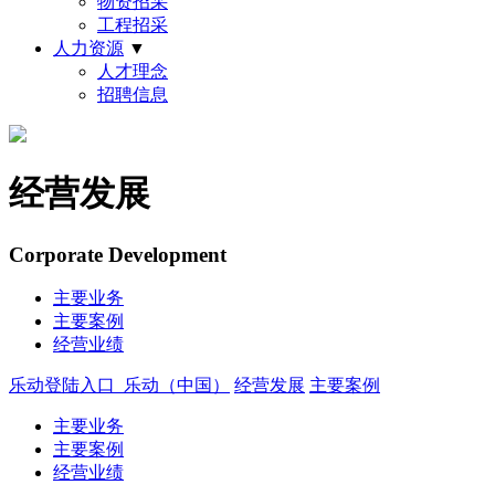
物资招采
工程招采
人力资源
▼
人才理念
招聘信息
经营发展
Corporate Development
主要业务
主要案例
经营业绩
乐动登陆入口_乐动（中国）
经营发展
主要案例
主要业务
主要案例
经营业绩