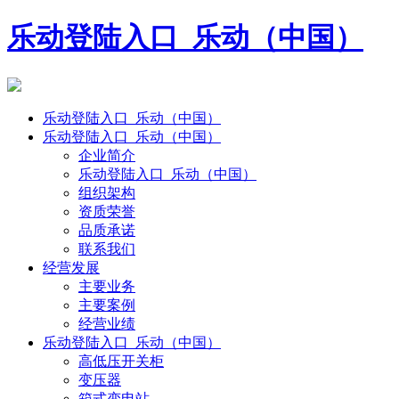
乐动登陆入口_乐动（中国）
乐动登陆入口_乐动（中国）
乐动登陆入口_乐动（中国）
企业简介
乐动登陆入口_乐动（中国）
组织架构
资质荣誉
品质承诺
联系我们
经营发展
主要业务
主要案例
经营业绩
乐动登陆入口_乐动（中国）
高低压开关柜
变压器
箱式变电站