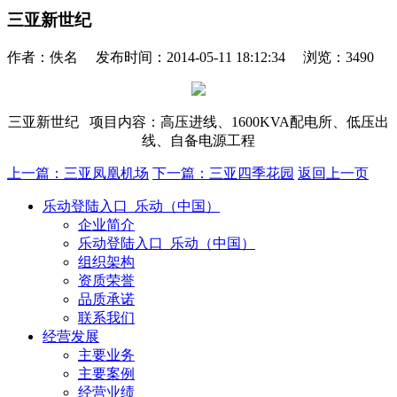
三亚新世纪
作者：佚名 发布时间：2014-05-11 18:12:34 浏览：3490
三亚新世纪 项目内容：
高压进线、1600KVA配电所、低压出
线、自备电源工程
上一篇：
三亚凤凰机场
下一篇：
三亚四季花园
返回上一页
乐动登陆入口_乐动（中国）
企业简介
乐动登陆入口_乐动（中国）
组织架构
资质荣誉
品质承诺
联系我们
经营发展
主要业务
主要案例
经营业绩