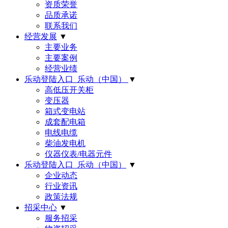
资质荣誉
品质承诺
联系我们
经营发展
▼
主要业务
主要案例
经营业绩
乐动登陆入口_乐动（中国）
▼
高低压开关柜
变压器
箱式变电站
成套配电箱
电线电缆
柴油发电机
仪器仪表/电器元件
乐动登陆入口_乐动（中国）
▼
企业动态
行业资讯
政策法规
招采中心
▼
服务招采