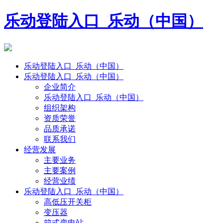
乐动登陆入口_乐动（中国）
乐动登陆入口_乐动（中国）
乐动登陆入口_乐动（中国）
企业简介
乐动登陆入口_乐动（中国）
组织架构
资质荣誉
品质承诺
联系我们
经营发展
主要业务
主要案例
经营业绩
乐动登陆入口_乐动（中国）
高低压开关柜
变压器
箱式变电站