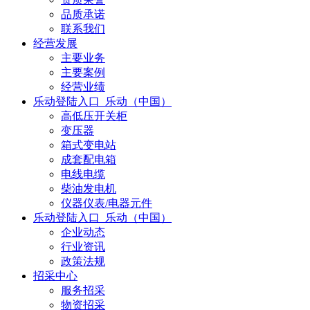
品质承诺
联系我们
经营发展
主要业务
主要案例
经营业绩
乐动登陆入口_乐动（中国）
高低压开关柜
变压器
箱式变电站
成套配电箱
电线电缆
柴油发电机
仪器仪表/电器元件
乐动登陆入口_乐动（中国）
企业动态
行业资讯
政策法规
招采中心
服务招采
物资招采