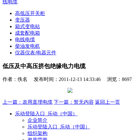
线电缆
高低压开关柜
变压器
箱式变电站
成套配电箱
电线电缆
柴油发电机
仪器仪表/电器元件
低压及中高压挤包绝缘电力电缆
作者：佚名 发布时间：2011-12-13 14:33:46 浏览：8697
上一篇：
农用直埋电缆
下一篇：
暂无内容
返回上一页
乐动登陆入口_乐动（中国）
企业简介
乐动登陆入口_乐动（中国）
组织架构
资质荣誉