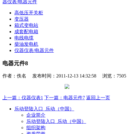
器仪表/电器元件
高低压开关柜
变压器
箱式变电站
成套配电箱
电线电缆
柴油发电机
仪器仪表/电器元件
电器元件8
作者：佚名 发布时间：2011-12-13 14:32:58 浏览：7505
上一篇：
仪器仪表1
下一篇：
电器元件7
返回上一页
乐动登陆入口_乐动（中国）
企业简介
乐动登陆入口_乐动（中国）
组织架构
资质荣誉