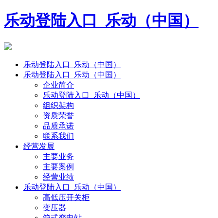
乐动登陆入口_乐动（中国）
乐动登陆入口_乐动（中国）
乐动登陆入口_乐动（中国）
企业简介
乐动登陆入口_乐动（中国）
组织架构
资质荣誉
品质承诺
联系我们
经营发展
主要业务
主要案例
经营业绩
乐动登陆入口_乐动（中国）
高低压开关柜
变压器
箱式变电站