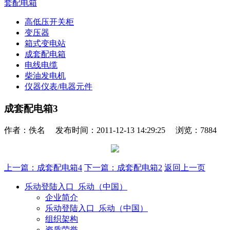
套配电箱
高低压开关柜
变压器
箱式变电站
成套配电箱
电线电缆
柴油发电机
仪器仪表/电器元件
成套配电箱3
作者：佚名 发布时间：2011-12-13 14:29:25 浏览：7884
上一篇：
成套配电箱4
下一篇：
成套配电箱2
返回上一页
乐动登陆入口_乐动（中国）
企业简介
乐动登陆入口_乐动（中国）
组织架构
资质荣誉