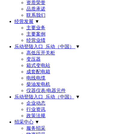
资质荣誉
品质承诺
联系我们
经营发展
▼
主要业务
主要案例
经营业绩
乐动登陆入口_乐动（中国）
▼
高低压开关柜
变压器
箱式变电站
成套配电箱
电线电缆
柴油发电机
仪器仪表/电器元件
乐动登陆入口_乐动（中国）
▼
企业动态
行业资讯
政策法规
招采中心
▼
服务招采