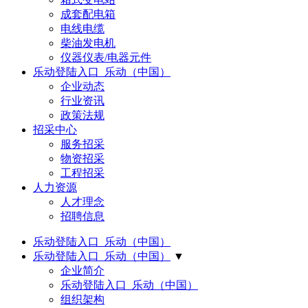
成套配电箱
电线电缆
柴油发电机
仪器仪表/电器元件
乐动登陆入口_乐动（中国）
企业动态
行业资讯
政策法规
招采中心
服务招采
物资招采
工程招采
人力资源
人才理念
招聘信息
乐动登陆入口_乐动（中国）
乐动登陆入口_乐动（中国）
▼
企业简介
乐动登陆入口_乐动（中国）
组织架构